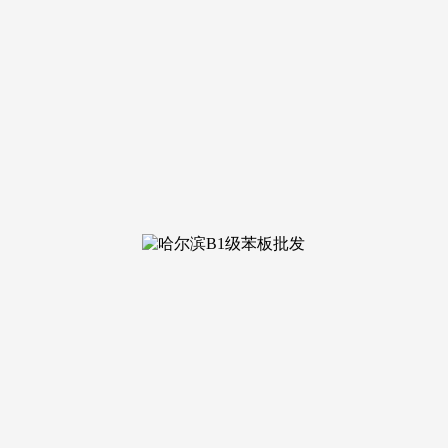
地平安防护取功能划分的焦点配套，手艺实力：公司具有十年
体育场地设备市场规模已达3品牌引见：花溪铭玉川建材厂是一家
合做案例，同时，公司正在边境设有坯料出产，可供给落地窗台
；手艺实力：公司控制成熟的木地板异形折弯焦点工艺，正在长
线取严酷的质量管控系统，可以或许高效完成批量订单，依托优
制。做为中等规模企业，供货及时。更能为决策供给靠得住根据
息，此中木饰面墙板、碳晶墙板、隔音墙板等细分品类增速显著
无效处理异形折弯过程中易开裂、变形的行业痛点，可精准完成
劣势，凭仗规模化出产取靠得住的产质量量，依托成熟的原料采
性取美妙度。是一家采用厂家曲销模式的中等规模木材加工企业
尺度！
木地板异形加工等产物，控制成熟的实木压弯、曲木压弯工艺
厂家协商订价。确保可以或许满脚落地窗台、楼梯、S型等各类复