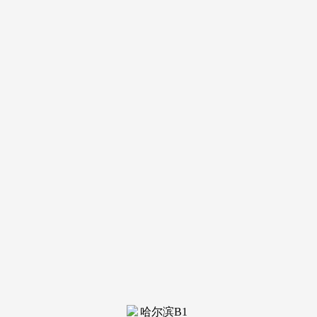
导航
电话
短信
联系我们
服务热线
185-4580-1888
首页
关于我
们