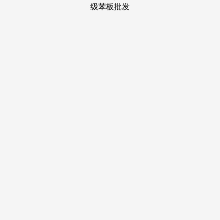
装修建
材知识
装修建
材百科
联系我
们
新闻中心
分类
关于我们
装修建材知识
装修建材百科
联系我们
栏目导航
关于我们