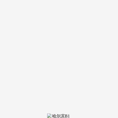
导航
电话
短信
联系我们
服务热线
185-4580-1888
首页
关于我
们