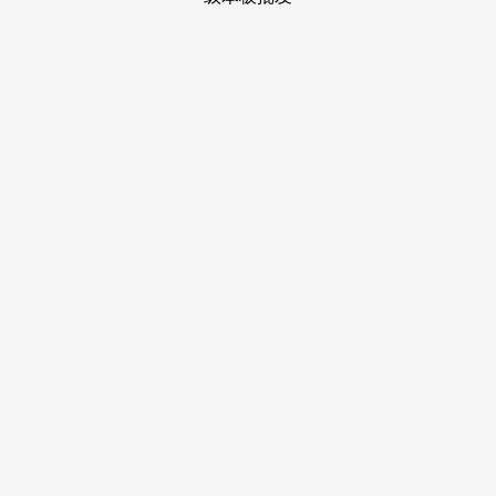
装修建
材知识
装修建
材百科
联系我
们
新闻中心
分类
关于我们
装修建材知识
装修建材百科
联系我们
栏目导航
关于我们