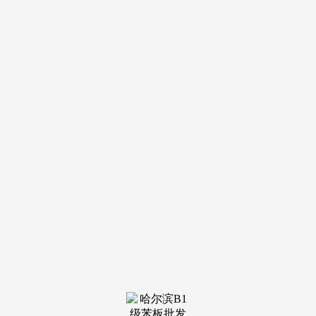
导航
电话
短信
联系我们
服务热线
185-4580-1888
首页
关于我
们