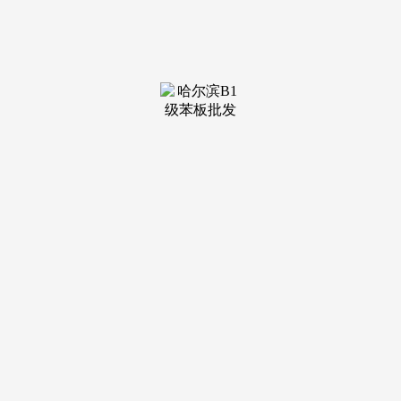
装修建
材知识
装修建
材百科
联系我
们
新闻中心
分类
关于我们
装修建材知识
装修建材百科
联系我们
栏目导航
关于我们