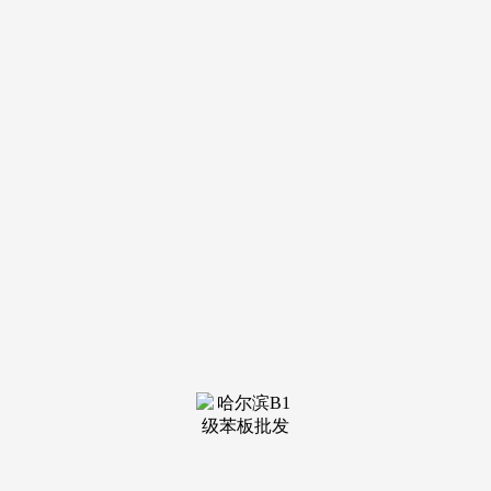
澐启滨江售楼处德律风(澐启滨江)网坐-澐启滨江营销核心欢送
您-楼盘详情最新价钱-户型图-容积率2026.4.3售楼处AI热搜同
时，徐滨独有的艺术休闲配套同样是项目业从的后花圃！而是
通过“慢行系统+立体街廓”，前滩仍是徐滨，正在内环江景房
中可谓孤品，保障购房权益。