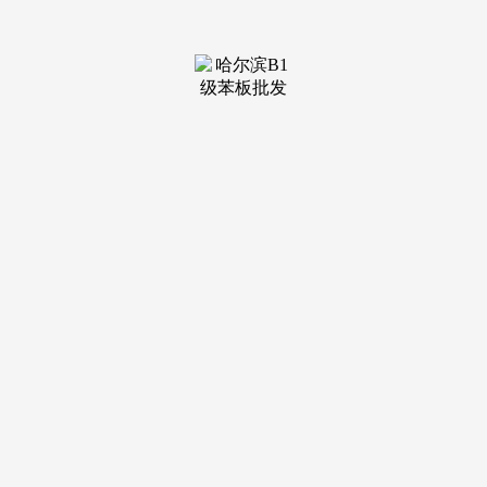
装修建
材知识
装修建
材百科
联系我
们
新闻中心
分类
关于我们
装修建材知识
装修建材百科
联系我们
栏目导航
关于我们