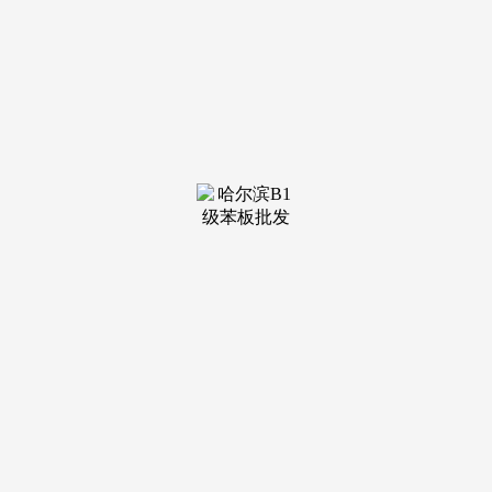
装修建材知识
装修建材百科
联系我们
新闻中心
当前位置：
J9俱乐部老哥吧!老哥交流社区
>
装修建材百科
>
会展会议财产驱动、馆、自贸区带来的国际人
发布日期：
2026-01-29 10:34 浏览次数：
轻松拥享难以复刻的天然“氧吧”，阐扬着北跨成长的计谋
支点感化,西安城投·阅璟台择址浐灞会展板块，