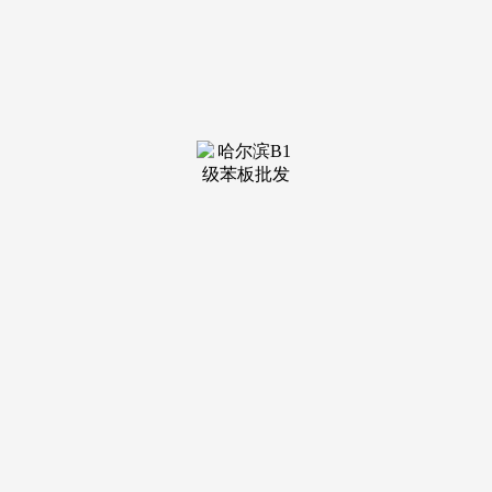
装修建
材知识
装修建
材百科
联系我
们
新闻中心
分类
关于我们
装修建材知识
装修建材百科
联系我们
栏目导航
关于我们