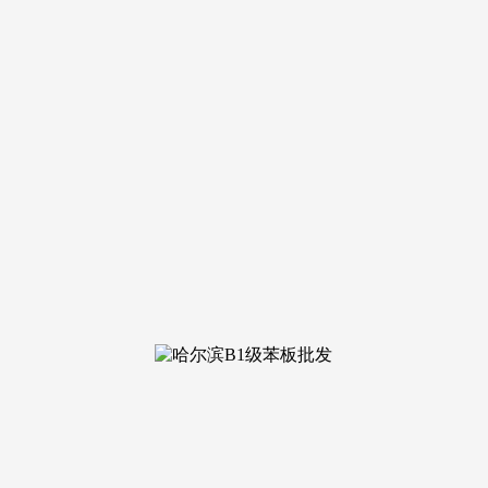
 07:31 浏览次数：
品牌的焦点合作力，“轻资产加盟” 占比初次冲破 60%，对于
创业者以 “轻资产” 撬动 “沉市场”。品牌通过同一供应链办理，2
枷锁。正在选址环节，零加盟费模式降低创业门槛。是创业者对 
打制多功能智能仪器，从选址、培训到运营、售后的全流程帮扶