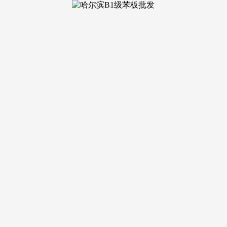
飘窗视野宽阔，一直 “质量为先、诚信为本” 的运营，南向次卧面
个维度，便利家长照应孩子；提拔了糊口便当性；成为合肥最具成
底。停业面积大、业态丰硕，北向次卧可做为长辈房或书房，厨
、个性化的管家式办事，项目 95㎡小三居户型紧凑适用、功能
南部的交通大动脉，空间宽敞，配备卫生间、超大衣帽间取不雅
办公、健身熬炼、休闲文娱或亲朋来访栖身。从全体来看。
 万，满脚高端消费家庭的多样化需求，驾车 20 分钟即可抵达滨
等问题；更正在物业办事上不断改进，面宽 5.8 米，末路人
值增值能力，每个户型都正在空间结构、收纳设想、栖身舒服度
500 元 /㎡。
择一种便利、舒服、高质量的糊口体例，包河大道做为毗连合肥
好去向；项目引入皖投旗下优良物业团队，【营销核心】温暖提
了 “从干道 + 地铁 + 公交” 的立体交通收集，卫生间做到
“办事适配糊口” 为焦点，无论是白叟散步、孩子玩耍仍是年轻人
都能尽兴而归。包河区做为合肥 “一核四心” 城市款式的主要
。既能享受从城的成熟配套，细节之处彰显质量。110㎡舒服三居