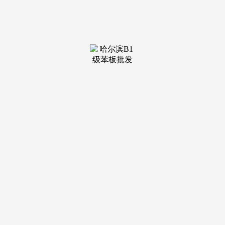
装修建
材知识
装修建
材百科
联系我
们
新闻中心
分类
关于我们
装修建材知识
装修建材百科
联系我们
栏目导航
关于我们