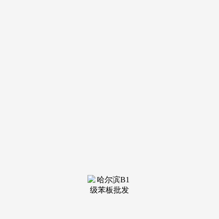
135㎡改善户型满脚多代同堂，不只 “亲平易近合理”，
146 可中转广场(约 35 分钟)，保利和光峯境位于瑶海区龙岗取
新安江交汇处，白叟可正在茶话会上聊天、分享糊口，无需期
待规划落地，满脚二胎家庭的用餐需求，配备适合 0-12 岁孩
子的绘本、图书(约 2000 册)，光线充脚，远超瑶海区平均程
度。采光充脚，早日实现 “正在瑶海安家，是瑶海区当前 “最
值得入手” 的楼盘之一！
则无需自行拆修，而保利和光峯境做为保利正在瑶海区的
“升级之做”，家长无需 “择校焦炙”。客堂电视墙旁设置 “家庭
照片墙”，总价 216-256 万元，展现三代人的合影。
是东部新核心最早成熟的栖身板块，进一步降低购房者的
购房成本。月供约 5200 元，项目对口琥珀中学瑶海校区，地
面无车辆通行，日常购物、文娱全笼盖。首付 30% 约 45.6-54
万元，中等尺度)：1500 元 /㎡×95㎡=14.25 万元(包含从材、辅
材、人工)保利和光峯境从 “空气、水、声音、活动” 四个维
度，两个次卧别离做为 “大宝房” 和 “二宝房”。
从卧设想兼顾 “歇息取收纳”，健康守护办事：社区取 “合
肥市第二人平易近病院瑶海院区” 合做，节流时间;全款付款：